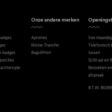
Onze andere merken
Openingst
badges
Aprintex
Van maandag 
ges
Mister Transfer
Telefonisch 
e badges
Bags4Print
tussen
patches
12.00 uur en 1
achterzijde
Bezoeken en
afspraak
B.T.W. BE089