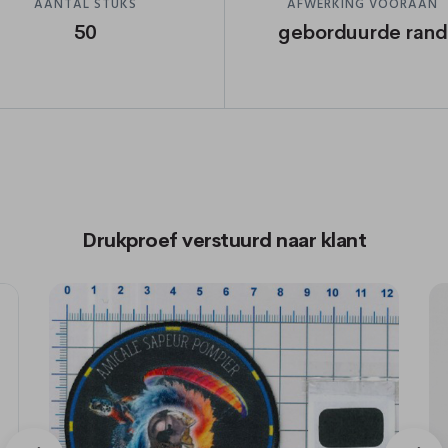
AANTAL STUKS
AFWERKING VOORAAN
50
geborduurde rand
Drukproef verstuurd naar klant