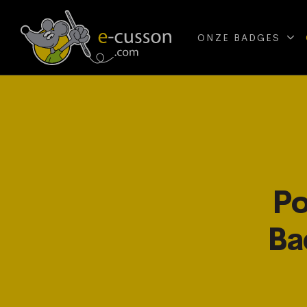
ONZE BADGES
Po
Ba