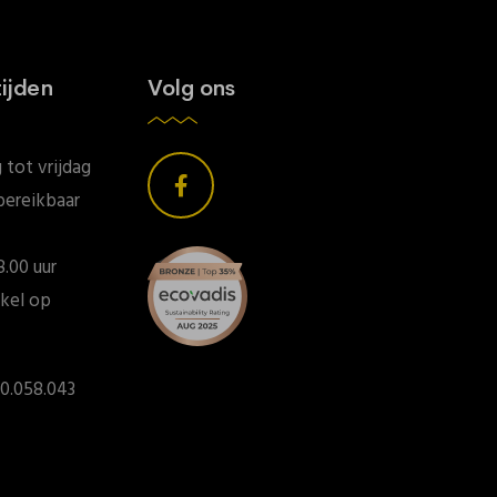
ijden
Volg ons
tot vrijdag
bereikbaar
8.00 uur
kel op
0.058.043