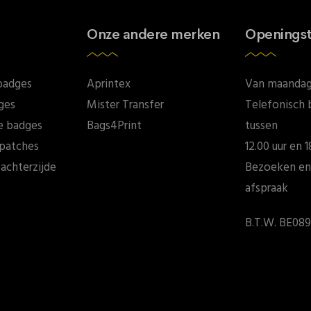
Onze andere merken
Openingst
badges
Aprintex
Van maandag 
ges
Mister Transfer
Telefonisch 
e badges
Bags4Print
tussen
patches
12.00 uur en 1
achterzijde
Bezoeken en
afspraak
B.T.W. BE089