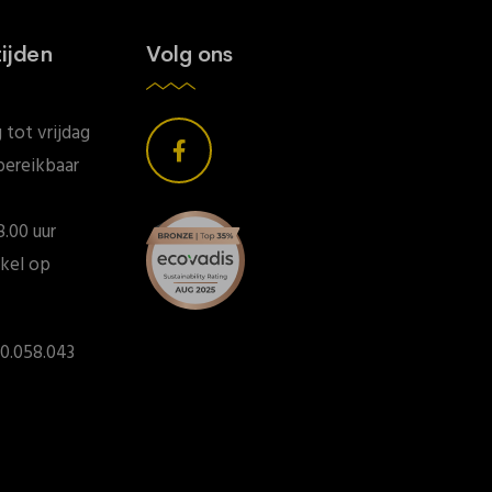
ijden
Volg ons
tot vrijdag
bereikbaar
8.00 uur
kel op
0.058.043