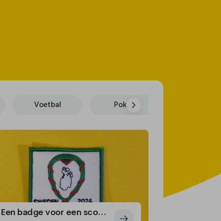
Voetbal
Poker
Land, regio 
Een badge voor een scoutingkamp in Zweden