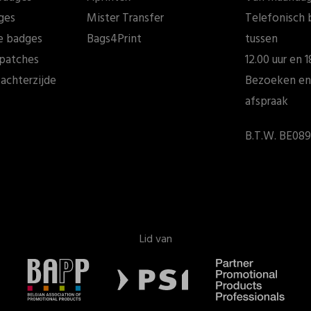
ges
Mister Transfer
Telefonisch 
e badges
Bags4Print
tussen
patches
12.00 uur en 1
achterzijde
Bezoeken en
afspraak
B.T.W. BE089
Lid van