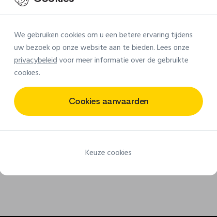
adge
om aan ons toe 
We gebruiken cookies om u een betere ervaring tijdens
uw bezoek op onze website aan te bieden. Lees onze
privacybeleid
voor meer informatie over de gebruikte
cookies.
Cookies aanvaarden
Wereldwijde levering
Kleine minimumhoevee
leveren uw badges in de hele
Vanaf 25 stuks voor stoffe 
wereld sinds 2005
en vanaf 50 stuks voor 
badges
Keuze cookies