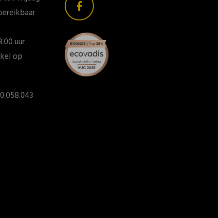
bereikbaar
8.00 uur
kel op
0.058.043