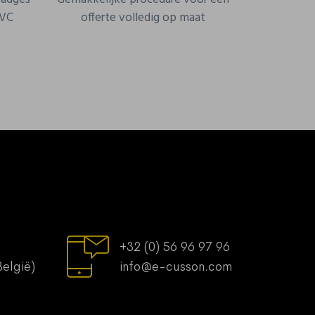
PVC
offerte volledig op maat
+32 (0) 56 96 97 96
België)
info@e-cusson.com