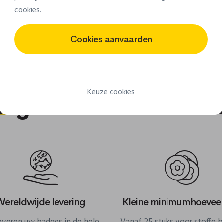
cookies.
Toon meer
Cookies aanvaarden
Keuze cookies
adge
om aan ons toe 
Wereldwijde levering
Kleine minimumhoevee
leveren uw badges in de hele
Vanaf 25 stuks voor stoffe 