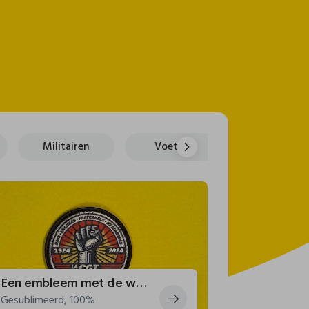
Militairen
Voetbal
Poker
Een embleem met de waarden van de CGT Pénitentiaire
Gesublimeerd, 100%