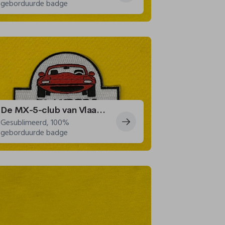
geborduurde badge
De MX-5-club van Vlaanderen past een wapen aan voor zijn races
Gesublimeerd, 100%
geborduurde badge