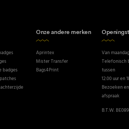
Onze andere merken
Openingst
badges
Aprintex
Van maandag 
ges
Mister Transfer
Telefonisch 
e badges
Bags4Print
tussen
patches
12.00 uur en 1
achterzijde
Bezoeken en
afspraak
B.T.W. BE089