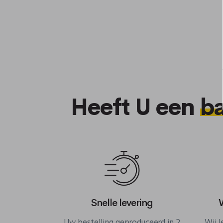
Heeft U een
b
Snelle levering
Uw bestelling geproduceerd in 2
Wij 