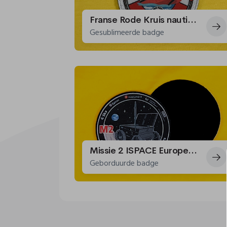
Franse Rode Kruis nautische team badges
Gesublimeerde badge
Missie 2 ISPACE Europe: hun project om in 2025 een rover op de maan te sturen
Geborduurde badge