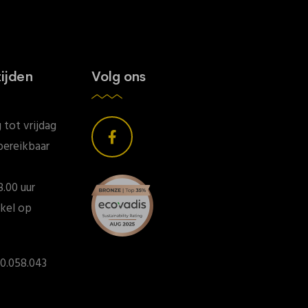
ijden
Volg ons
tot vrijdag
bereikbaar
8.00 uur
kel op
0.058.043