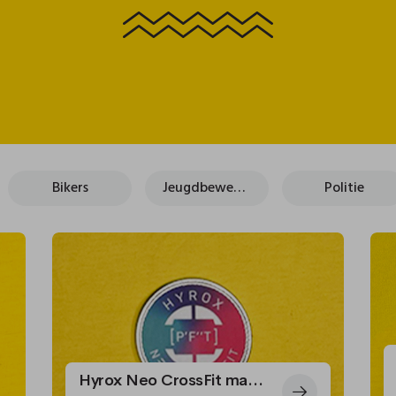
Bikers
Jeugdbewegingen
Politie
Hyrox Neo CrossFit maakt gesublimeerde ronde badges op maat voor zijn centrum