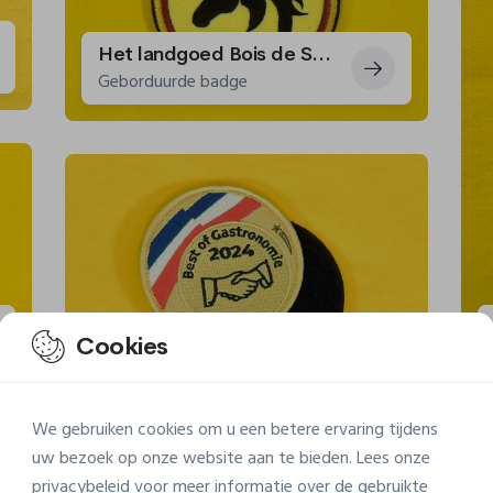
Het landgoed Bois de Serrée organiseert boogschieten te paard
Geborduurde badge
Best of Gastronomie: een badge voor fijnproevers
Cookies
Geborduurde badge
We gebruiken cookies om u een betere ervaring tijdens
uw bezoek op onze website aan te bieden. Lees onze
privacybeleid
voor meer informatie over de gebruikte